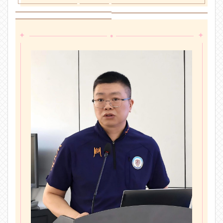
•
✦
✦